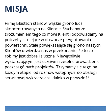
KOMPRESORY
MISJA
Śrutownice specjalistyczne
Kompresory RS
LINIE TECHNOLOGICZNE
Firmę Blastech stanowi wąskie grono ludzi
Kompresory RS - Direkt
skoncentrowanych na Kliencie. Słuchamy ze
Przygotowanie powierzchni
ZASTOSOWANIE
zrozumieniem tego co mówi Klient i odpowiadamy na
Kompresory bezolejowe
potrzeby istniejące w obszarze przygotowania
Transport technologiczny
powierzchni. Stale powiększające się grono naszych
Klientów utwierdza nas w przekonaniu, że to co
Doprężacze RS-M
robimy jest dobre i słuszne. Niewątpliwie
wystarczającym jest uczciwe i rzetelne prowadzenie
poszczególnych projektów. Trzymamy się tego na
każdym etapie, od rozmów wstępnych do obsługi
serwisowej wykraczającej daleko w przyszłość.