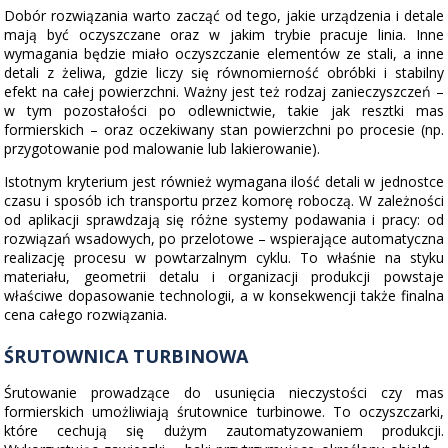
Dobór rozwiązania warto zacząć od tego, jakie urządzenia i detale
mają być oczyszczane oraz w jakim trybie pracuje linia. Inne
wymagania będzie miało oczyszczanie elementów ze stali, a inne
detali z żeliwa, gdzie liczy się równomierność obróbki i stabilny
efekt na całej powierzchni. Ważny jest też rodzaj zanieczyszczeń –
w tym pozostałości po odlewnictwie, takie jak resztki mas
formierskich – oraz oczekiwany stan powierzchni po procesie (np.
przygotowanie pod malowanie lub lakierowanie).
Istotnym kryterium jest również wymagana ilość detali w jednostce
czasu i sposób ich transportu przez komorę roboczą. W zależności
od aplikacji sprawdzają się różne systemy podawania i pracy: od
rozwiązań wsadowych, po przelotowe – wspierające automatyczna
realizację procesu w powtarzalnym cyklu. To właśnie na styku
materiału, geometrii detalu i organizacji produkcji powstaje
właściwe dopasowanie technologii, a w konsekwencji także finalna
cena całego rozwiązania.
ŚRUTOWNICA TURBINOWA
Śrutowanie prowadzące do usunięcia nieczystości czy mas
formierskich umożliwiają śrutownice turbinowe. To oczyszczarki,
które cechują się dużym zautomatyzowaniem produkcji.