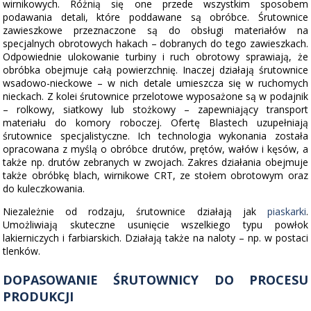
wirnikowych. Różnią się one przede wszystkim sposobem
podawania detali, które poddawane są obróbce. Śrutownice
zawieszkowe przeznaczone są do obsługi materiałów na
specjalnych obrotowych hakach – dobranych do tego zawieszkach.
Odpowiednie ulokowanie turbiny i ruch obrotowy sprawiają, że
obróbka obejmuje całą powierzchnię. Inaczej działają śrutownice
wsadowo-nieckowe – w nich detale umieszcza się w ruchomych
nieckach. Z kolei śrutownice przelotowe wyposażone są w podajnik
– rolkowy, siatkowy lub stożkowy – zapewniający transport
materiału do komory roboczej. Ofertę Blastech uzupełniają
śrutownice specjalistyczne. Ich technologia wykonania została
opracowana z myślą o obróbce drutów, prętów, wałów i kęsów, a
także np. drutów zebranych w zwojach. Zakres działania obejmuje
także obróbkę blach, wirnikowe CRT, ze stołem obrotowym oraz
do kuleczkowania.
Niezależnie od rodzaju, śrutownice działają jak
piaskarki
.
Umożliwiają skuteczne usunięcie wszelkiego typu powłok
lakierniczych i farbiarskich. Działają także na naloty – np. w postaci
tlenków.
DOPASOWANIE ŚRUTOWNICY DO PROCESU
PRODUKCJI