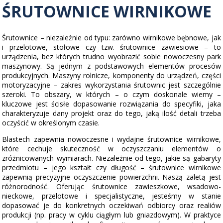
ŚRUTOWNICE WIRNIKOWE
KOMPRESORY
Śrutownice specjalistyczne
Kompresory RS
LINIE TECHNOLOGICZNE
Śrutownice – niezależnie od typu: zarówno wirnikowe bębnowe, jak
i przelotowe, stołowe czy tzw. śrutownice zawiesiowe – to
Kompresory RS - Direkt
urządzenia, bez których trudno wyobrazić sobie nowoczesny park
Przygotowanie powierzchni
maszynowy. Są jednym z podstawowych elementów procesów
ZASTOSOWANIE
produkcyjnych. Maszyny rolnicze, komponenty do urządzeń, części
Kompresory bezolejowe
Transport technologiczny
motoryzacyjne – zakres wykorzystania śrutownic jest szczególnie
szeroki. To obszary, w których – o czym doskonale wiemy –
Doprężacze RS-M
kluczowe jest ścisłe dopasowanie rozwiązania do specyfiki, jaka
charakteryzuje dany projekt oraz do tego, jaką ilość detali trzeba
oczyścić w określonym czasie.
Blastech zapewnia nowoczesne i wydajne śrutownice wirnikowe,
które cechuje skuteczność w oczyszczaniu elementów o
zróżnicowanych wymiarach. Niezależnie od tego, jakie są gabaryty
przedmiotu – jego kształt czy długość – śrutownice wirnikowe
zapewnią precyzyjne oczyszczenie powierzchni. Naszą zaletą jest
różnorodność. Oferując śrutownice zawieszkowe, wsadowo-
nieckowe, przelotowe i specjalistyczne, jesteśmy w stanie
dopasować je do konkretnych oczekiwań odbiorcy oraz realiów
produkcji (np. pracy w cyklu ciągłym lub gniazdowym). W praktyce