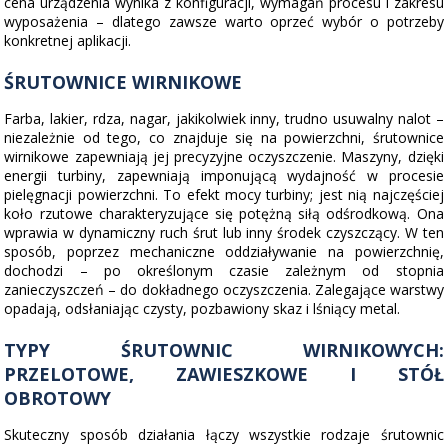
cena urządzenia wynika z konfiguracji, wymagań procesu i zakresu
wyposażenia – dlatego zawsze warto oprzeć wybór o potrzeby
konkretnej aplikacji.
ŚRUTOWNICE WIRNIKOWE
Farba, lakier, rdza, nagar, jakikolwiek inny, trudno usuwalny nalot –
niezależnie od tego, co znajduje się na powierzchni, śrutownice
wirnikowe zapewniają jej precyzyjne oczyszczenie. Maszyny, dzięki
energii turbiny, zapewniają imponującą wydajność w procesie
pielęgnacji powierzchni. To efekt mocy turbiny; jest nią najczęściej
koło rzutowe charakteryzujące się potężną siłą odśrodkową. Ona
wprawia w dynamiczny ruch śrut lub inny środek czyszczący. W ten
sposób, poprzez mechaniczne oddziaływanie na powierzchnię,
dochodzi – po określonym czasie zależnym od stopnia
zanieczyszczeń – do dokładnego oczyszczenia. Zalegające warstwy
opadają, odsłaniając czysty, pozbawiony skaz i lśniący metal.
TYPY ŚRUTOWNIC WIRNIKOWYCH:
PRZELOTOWE, ZAWIESZKOWE I STÓŁ
OBROTOWY
Skuteczny sposób działania łączy wszystkie rodzaje śrutownic