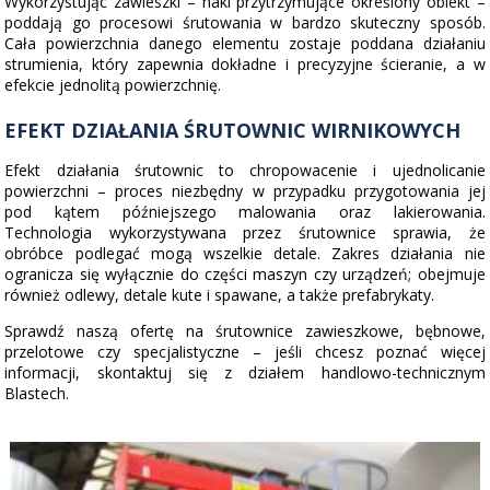
Wykorzystując zawieszki – haki przytrzymujące określony obiekt –
poddają go procesowi śrutowania w bardzo skuteczny sposób.
Cała powierzchnia danego elementu zostaje poddana działaniu
strumienia, który zapewnia dokładne i precyzyjne ścieranie, a w
efekcie jednolitą powierzchnię.
EFEKT DZIAŁANIA ŚRUTOWNIC WIRNIKOWYCH
Efekt działania śrutownic to chropowacenie i ujednolicanie
powierzchni – proces niezbędny w przypadku przygotowania jej
pod kątem późniejszego malowania oraz lakierowania.
Technologia wykorzystywana przez śrutownice sprawia, że
obróbce podlegać mogą wszelkie detale. Zakres działania nie
ogranicza się wyłącznie do części maszyn czy urządzeń; obejmuje
również odlewy, detale kute i spawane, a także prefabrykaty.
Sprawdź naszą ofertę na śrutownice zawieszkowe, bębnowe,
przelotowe czy specjalistyczne – jeśli chcesz poznać więcej
informacji, skontaktuj się z działem handlowo-technicznym
Blastech.