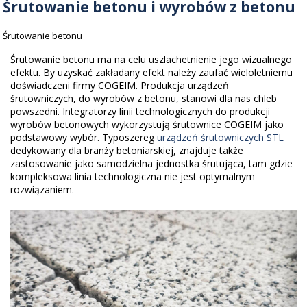
Śrutowanie betonu i wyrobów z betonu
KOMPRESORY
Śrutownice specjalistyczne
Śrutowanie betonu
Kompresory RS
LINIE TECHNOLOGICZNE
Śrutowanie betonu ma na celu uszlachetnienie jego wizualnego
efektu. By uzyskać zakładany efekt należy zaufać wieloletniemu
Kompresory RS - Direkt
Przygotowanie powierzchni
doświadczeni firmy COGEIM. Produkcja urządzeń
ZASTOSOWANIE
śrutowniczych, do wyrobów z betonu, stanowi dla nas chleb
Kompresory bezolejowe
powszedni. Integratorzy linii technologicznych do produkcji
Transport technologiczny
wyrobów betonowych wykorzystują śrutownice COGEIM jako
podstawowy wybór. Typoszereg
urządzeń śrutowniczych STL
Doprężacze RS-M
dedykowany dla branży betoniarskiej, znajduje także
zastosowanie jako samodzielna jednostka śrutująca, tam gdzie
kompleksowa linia technologiczna nie jest optymalnym
rozwiązaniem.