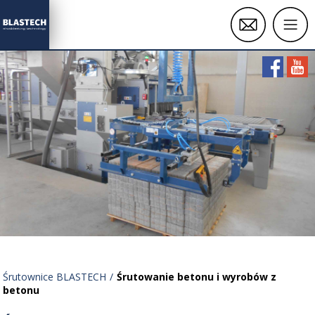
O NAS
SERWIS
KONTAKT
ŚRUTOWNICE WIRNIKOWE
Śrutownice zawieszkowe
KOMORY ŚRUTOWNICZE
Śrutownice bębnowe
Śrutownice BLASTECH
Śrutowanie betonu i wyrobów z
PIASKARKI DO PIASKOWANIA
betonu
Śrutownice Przelotowe