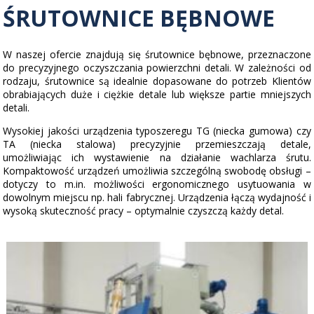
ŚRUTOWNICE BĘBNOWE
KOMPRESORY
Śrutownice specjalistyczne
Kompresory RS
LINIE TECHNOLOGICZNE
W naszej ofercie znajdują się śrutownice bębnowe, przeznaczone
do precyzyjnego oczyszczania powierzchni detali. W zależności od
Kompresory RS - Direkt
rodzaju, śrutownice są idealnie dopasowane do potrzeb Klientów
Przygotowanie powierzchni
ZASTOSOWANIE
obrabiających duże i ciężkie detale lub większe partie mniejszych
detali.
Kompresory bezolejowe
Transport technologiczny
Wysokiej jakości urządzenia typoszeregu TG (niecka gumowa) czy
Doprężacze RS-M
TA (niecka stalowa) precyzyjnie przemieszczają detale,
umożliwiając ich wystawienie na działanie wachlarza śrutu.
Kompaktowość urządzeń umożliwia szczególną swobodę obsługi –
dotyczy to m.in. możliwości ergonomicznego usytuowania w
dowolnym miejscu np. hali fabrycznej. Urządzenia łączą wydajność i
wysoką skuteczność pracy – optymalnie czyszczą każdy detal.