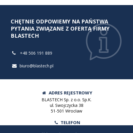
CHĘTNIE ODPOWIEMY NA PAŃSTWA
PYTANIA ZWIĄZANE Z OFERTĄ FIRMY
BLASTECH
+48 506 191 889
biuro@blastech.pl
ADRES REJESTROWY
BLASTECH Sp. z o.o. Sp.K.
ul. Swojczycka 38
51-501 Wrocław
TELEFON
Tel:
+48 71 372 93 02