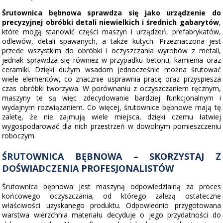
Śrutownica bębnowa sprawdza się jako urządzenie do
precyzyjnej obróbki detali niewielkich i średnich gabarytów
,
które mogą stanowić części maszyn i urządzeń, prefabrykatów,
odlewów, detali spawanych, a także kutych. Przeznaczona jest
przede wszystkim do obróbki i oczyszczania wyrobów z metali,
jednak sprawdza się również w przypadku betonu, kamienia oraz
ceramiki. Dzięki dużym wsadom jednocześnie można śrutować
wiele elementów, co znacznie usprawnia pracę oraz przyspiesza
czas obróbki tworzywa. W porównaniu z oczyszczaniem ręcznym,
maszyny te są więc zdecydowanie bardziej funkcjonalnym i
wydajnym rozwiązaniem. Co więcej, śrutownice bębnowe mają tę
zaletę, że nie zajmują wiele miejsca, dzięki czemu łatwiej
wygospodarować dla nich przestrzeń w dowolnym pomieszczeniu
roboczym.
ŚRUTOWNICA BĘBNOWA – SKORZYSTAJ Z
DOŚWIADCZENIA PROFESJONALISTÓW
Śrutownica bębnowa jest maszyną odpowiedzialną za proces
końcowego oczyszczania, od którego zależą ostateczne
właściwości uzyskanego produktu. Odpowiednio przygotowana
warstwa wierzchnia materiału decyduje o jego przydatności do