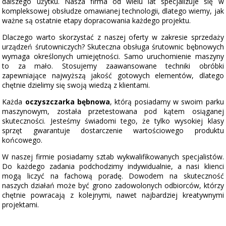
dalszego użytku. Nasza firma od wielu lat specjalizuje się w
kompleksowej obsłudze omawianej technologii, dlatego wiemy, jak
ważne są ostatnie etapy dopracowania każdego projektu.
Dlaczego warto skorzystać z naszej oferty w zakresie sprzedaży
urządzeń śrutowniczych? Skuteczna obsługa śrutownic bębnowych
wymaga określonych umiejętności. Samo uruchomienie maszyny
to za mało. Stosujemy zaawansowane techniki obróbki
zapewniające najwyższą jakość gotowych elementów, dlatego
chętnie dzielimy się swoją wiedzą z klientami.
Każda
oczyszczarka bębnowa
, którą posiadamy w swoim parku
maszynowym, została przetestowana pod kątem osiąganej
skuteczności. Jesteśmy świadomi tego, że tylko wysokiej klasy
sprzęt gwarantuje dostarczenie wartościowego produktu
końcowego.
W naszej firmie posiadamy sztab wykwalifikowanych specjalistów.
Do każdego zadania podchodzimy indywidualnie, a nasi klienci
mogą liczyć na fachową poradę. Dowodem na skuteczność
naszych działań może być grono zadowolonych odbiorców, którzy
chętnie powracają z kolejnymi, nawet najbardziej kreatywnymi
projektami.