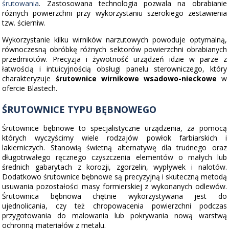
śrutowania
. Zastosowana technologia pozwala na obrabianie
różnych powierzchni przy wykorzystaniu szerokiego zestawienia
tzw. ścierniw.
Wykorzystanie kilku wirników narzutowych powoduje optymalną,
równoczesną obróbkę różnych sektorów powierzchni obrabianych
przedmiotów. Precyzja i żywotność urządzeń idzie w parze z
łatwością i intuicyjnością obsługi panelu sterowniczego, który
charakteryzuje
śrutownice wirnikowe wsadowo-nieckowe
w
ofercie Blastech.
ŚRUTOWNICE TYPU BĘBNOWEGO
Śrutownice bębnowe to specjalistyczne urządzenia, za pomocą
których wyczyścimy wiele rodzajów powłok farbiarskich i
lakierniczych. Stanowią świetną alternatywę dla trudnego oraz
długotrwałego ręcznego czyszczenia elementów o małych lub
średnich gabarytach z korozji, zgorzelin, wypływek i nalotów.
Dodatkowo śrutownice bębnowe są precyzyjną i skuteczną metodą
usuwania pozostałości masy formierskiej z wykonanych odlewów.
Śrutownica bębnowa chętnie wykorzystywana jest do
ujednolicania, czy też chropowacenia powierzchni podczas
przygotowania do malowania lub pokrywania nową warstwą
ochronną materiałów z metalu.