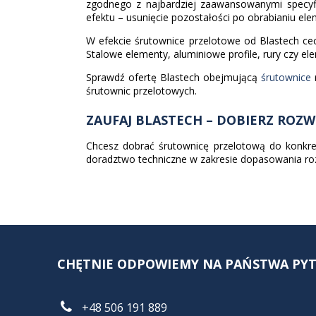
zgodnego z najbardziej zaawansowanymi specyfi
efektu – usunięcie pozostałości po obrabianiu ele
W efekcie śrutownice przelotowe od Blastech cech
Stalowe elementy, aluminiowe profile, rury czy 
Sprawdź ofertę Blastech obejmującą
śrutownice
r
śrutownic przelotowych.
ZAUFAJ BLASTECH – DOBIERZ ROZW
Chcesz dobrać śrutownicę przelotową do konkret
doradztwo techniczne w zakresie dopasowania roz
CHĘTNIE ODPOWIEMY NA PAŃSTWA PYTA
+48 506 191 889