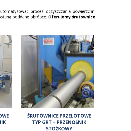
ie stali nierdzewnej
zautomatyzować proces oczyszczania powierzchni
zostaną poddane obróbce.
Oferujemy śrutownice
kominkowe
powlekane poliuretanem
 (woda, olej, gaz, ropa)
OWE
ŚRUTOWNICE PRZELOTOWE
NIK
TYP GRT – PRZENOŚNIK
STOŻKOWY