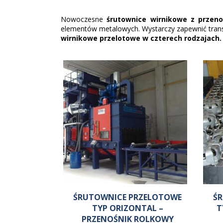
Galanteria ogrodowa
Górnictwo (produkcja i regeneracja)
Nowoczesne
śrutownice wirnikowe z przen
Granit śrutowany - proces śrutowania granitu
elementów metalowych. Wystarczy zapewnić trans
Grzejniki drabinkowe
wirnikowe przelotowe w czterech rodzajach.
H
Haki holownicze
Hartowanie aluminium
Huty
ŚRUTOWNICE PRZELOTOWE
Ś
TYP ORIZONTAL –
T
PRZENOŚNIK ROLKOWY