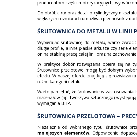
producentom części motoryzacyjnych, wytwórcom e
Do obróbki rur oraz detali o cylindrycznym kształc
większych rozmiarach umożliwia przenośnik z d
ŚRUTOWNICA DO METALU W LINII 
Wybierając śrutownicę do metalu, warto zwróci
długie profile, a inne płaskie arkusze czy serie
on na stabilną pracę całej linii oraz na zachowa
W praktyce dobór rozwiązania opiera się na ty
Śrutownice przelotowe mogą być dobrym wyborem
efektu. W naszej ofercie znajdują się rozwiązani
różne kategorii detali.
Warto pamiętać, że śrutowanie w zastosowaniach 
materiałów (np. tworzywa sztucznego) występując
wymagania BHP.
ŚRUTOWNICA PRZELOTOWA – PRECY
Niezależnie od wybranego typu, śrutownice pr
mniejszych elementów
. Odpowiednio dopas