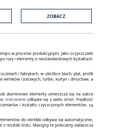
ZOBACZ
 tempo w procesie produkcyjnym. Jako oczyszczarki
 po rury i elementy o niestandardowych kształtach.
zniach i fabrykach, w obróbce blach, płyt, profili
i wirników rzutowych, turbin, kurtyn i dmuchaw, a
 lub aluminiowe elementy umieszcza się na siatce
emu
śrutowanie
odbywa się z wielu stron. Prędkość
ozmiarów i kształtu czyszczonych elementów, są
 elementów do obróbki odbywa się automatycznie,
e z resztek śrutu. Maszyny te polecamy zwłaszcza