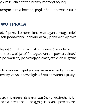
– m.in. dla potrzeb branży motoryzacyjnej.
ożkowym
o regulowanej prędkości. Podawanie rur o
TWO I PRACA
chodzić przez komorę. Inne wymagania mogą mieć
posób podawania i odbioru detali, ponieważ wpływa
dajność i jak duża jest zmienność asortymentu.
ontrolować jakość oczyszczania i powtarzalność
kt po warianty pozwalające elastycznie obsługiwać
ch procesach spotyka się także elementy z innych
owinny zawsze uwzględniać realne warunki pracy i
strumieniowo-ścierna zarówno dużych, jak i
pnia czystości – osiągnięcie stanu powierzchni