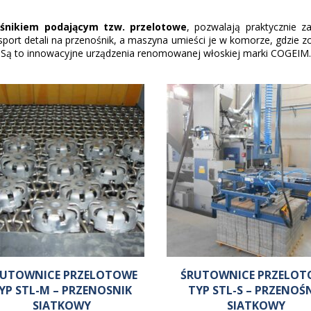
Narzędzia ogrodnicze
Śrutowan
O
T
ośnikiem podającym tzw. przelotowe
, pozwalają praktycznie 
Odlewnie (metali kolorowych)
Tytan
port detali na przenośnik, a maszyna umieści je w komorze, gdzie 
Odlewnie (żeliwa i stali)
W
Są to innowacyjne urządzenia renomowanej włoskiej marki COGEIM.
Ogrodzenia metalowe
Wkłady 
Okucia meblowe
Wyroby 
P
Z
Płaskowniki
Zbiorniki
RUTOWNICE PRZELOTOWE
ŚRUTOWNICE PRZELOT
YP STL-M – PRZENOSNIK
TYP STL-S – PRZENOŚ
SIATKOWY
SIATKOWY