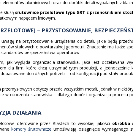
lementów aluminiowych oraz do obróbki detali wypalanych z blachy 
ie służą
śrutownice przelotowe typu GRT z przenośnikiem st
odatkowym napędem liniowym.
PRZELOTOWEJ – PRZYSTOSOWANIE, BEZPIECZEŃS
ć uwagę na przystosowanie urządzenia do detali, jakie będą prze
 elementów stalowych o powtarzalnej geometrii. Znaczenie ma także s
nie standardów bezpieczeństwa operatorów.
m, jak wygląda organizacja stanowiska, jaka jest oczekiwana wy
 dla firm, które chcą utrzymać rytm produkcji, a jednocześnie k
a dopasowane do różnych potrzeb – od konfiguracji pod stały produ
przemysłowych dotyczy przede wszystkim metali, jednak w niektóry
e w otoczeniu stanowiska – dlatego dobór i organizacja procesu p
ZJA DZIAŁANIA
zelotowe oferowane przez Blastech to wysokiej jakości
obróbka 
owane
komory śrutownicze
umożliwiają osiągnięcie wymaganego sto