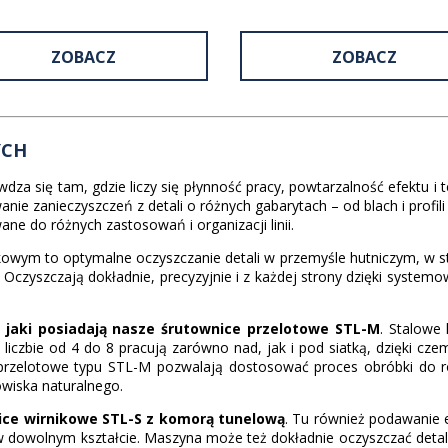
ZOBACZ
ZOBACZ
YCH
wdza się tam, gdzie liczy się płynność pracy, powtarzalność efektu i
ie zanieczyszczeń z detali o różnych gabarytach – od blach i profili
ne do różnych zastosowań i organizacji linii.
owym to optymalne oczyszczanie detali w przemyśle hutniczym, w stoc
czyszczają dokładnie, precyzyjnie i z każdej strony dzięki systemow
, jaki posiadają nasze śrutownice przelotowe STL-M
. Stalowe
liczbie od 4 do 8 pracują zarówno nad, jak i pod siatką, dzięki cz
przelotowe typu STL-M pozwalają dostosować proces obróbki do r
owiska naturalnego.
ice wirnikowe STL-S z komorą tunelową
. Tu również podawanie
w dowolnym kształcie. Maszyna może też dokładnie oczyszczać detal