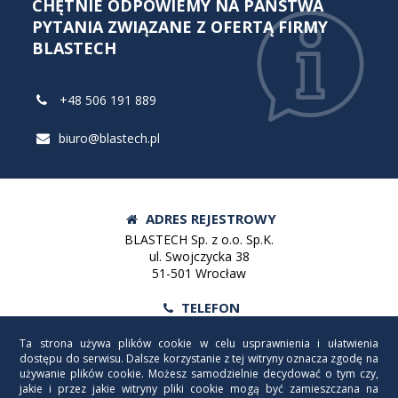
CHĘTNIE ODPOWIEMY NA PAŃSTWA
PYTANIA ZWIĄZANE Z OFERTĄ FIRMY
BLASTECH
+48 506 191 889
biuro@blastech.pl
ADRES REJESTROWY
BLASTECH Sp. z o.o. Sp.K.
ul. Swojczycka 38
51-501 Wrocław
TELEFON
Tel:
+48 71 372 93 02
Ta strona używa plików cookie w celu usprawnienia i ułatwienia
Fax:
+48 71 372 93 02
dostępu do serwisu. Dalsze korzystanie z tej witryny oznacza zgodę na
używanie plików cookie. Możesz samodzielnie decydować o tym czy,
EMAIL
jakie i przez jakie witryny pliki cookie mogą być zamieszczana na