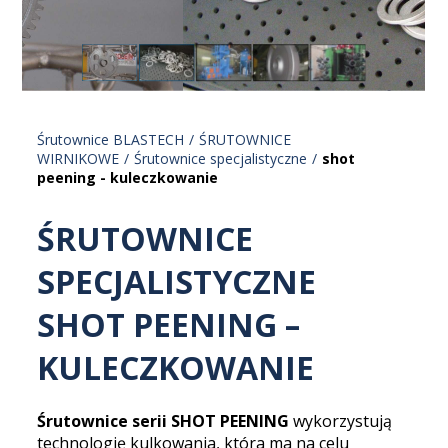
KOMPRESORY
Śrutownice specjalistyczne
Kompresory RS
LINIE TECHNOLOGICZNE
Kompresory RS - Direkt
Przygotowanie powierzchni
ZASTOSOWANIE
Śrutownice BLASTECH
ŚRUTOWNICE
Kompresory bezolejowe
WIRNIKOWE
Śrutownice specjalistyczne
shot
Transport technologiczny
peening - kuleczkowanie
Doprężacze RS-M
ŚRUTOWNICE
SPECJALISTYCZNE
SHOT PEENING –
KULECZKOWANIE
Śrutownice serii SHOT PEENING
wykorzystują
technologię kulkowania, która ma na celu