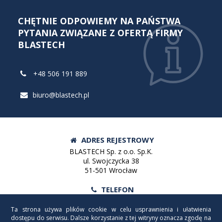
CHĘTNIE ODPOWIEMY NA PAŃSTWA
PYTANIA ZWIĄZANE Z OFERTĄ FIRMY
BLASTECH
+48 506 191 889
biuro@blastech.pl
ADRES REJESTROWY
BLASTECH Sp. z o.o. Sp.K.
ul. Swojczycka 38
51-501 Wrocław
TELEFON
Tel:
+48 71 372 93 02
Ta strona używa plików cookie w celu usprawnienia i ułatwienia
Fax:
+48 71 372 93 02
dostępu do serwisu. Dalsze korzystanie z tej witryny oznacza zgodę na