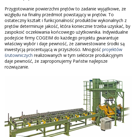
KOMPRESORY
Śrutownice specjalistyczne
Przygotowanie powierzchni prętów to zadanie wyjątkowe, ze
względu na finalny przedmiot powstający w prętów. To
Kompresory RS
ostateczny kształt i funkcjonalność produktów wykonalnych z
LINIE TECHNOLOGICZNE
prętów determinuje jakość, która koniecznie trzeba uzyskać, by
zaspokoić oczekiwania końcowego użytkownika. Indywidualne
Kompresory RS - Direkt
Przygotowanie powierzchni
podejście firmy COGEIM do każdego projektu gwarantuje
ZASTOSOWANIE
właściwy wybór i daje pewność, że zainwestowane środki są
Kompresory bezolejowe
inwestycją procentującą w przyszłości. Mnogość
projektów
Transport technologiczny
śrutowniczych
realizowanych w tym sektorze produkcyjnym
daje pewność, że zaproponujemy Państw najlepsze
Doprężacze RS-M
rozwiązanie.