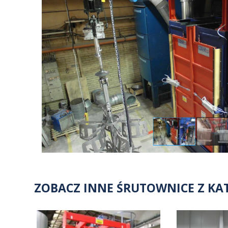
Galanteria ogrodowa
Górnictwo (produkcja i regeneracja)
Granit śrutowany - proces śrutowania granitu
Grzejniki drabinkowe
H
Haki holownicze
Hartowanie aluminium
Huty
ZOBACZ INNE ŚRUTOWNICE Z KAT