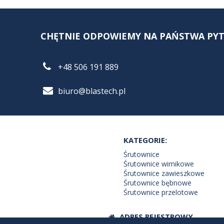
CHĘTNIE ODPOWIEMY NA PAŃSTWA PYTA
+48 506 191 889
biuro@blastech.pl
KATEGORIE:
Śrutownice
Śrutownice wirnikowe
Śrutownice zawieszkowe
Śrutownice bębnowe
Śrutownice przelotowe
ADRES REJESTROWY