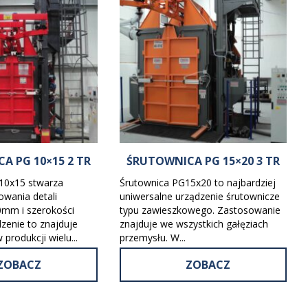
A PG 10×15 2 TR
ŚRUTOWNICA PG 15×20 3 TR
10x15 stwarza
Śrutownica PG15x20 to najbardziej
owania detali
uniwersalne urządzenie śrutownicze
0mm i szerokości
typu zawieszkowego. Zastosowanie
enie to znajduje
znajduje we wszystkich gałęziach
produkcji wielu...
przemysłu. W...
ZOBACZ
ZOBACZ