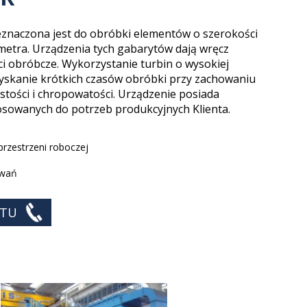
ie stali nierdzewnej
znaczona jest do obróbki elementów o szerokości
 metra. Urządzenia tych gabarytów dają wręcz
kominkowe
i obróbcze. Wykorzystanie turbin o wysokiej
powlekane poliuretanem
yskanie krótkich czasów obróbki przy zachowaniu
tości i chropowatości. Urządzenie posiada
 (woda, olej, gaz, ropa)
tosowanych do potrzeb produkcyjnych Klienta.
rzestrzeni roboczej
owań
KTU