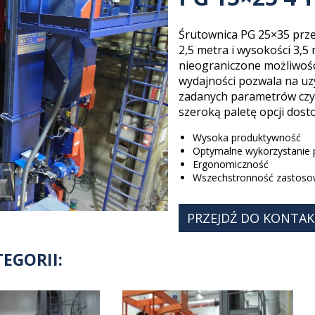
Narzędzia ogrodnicze
Śrutowan
O
T
Odlewnie (metali kolorowych)
Tytan
Śrutownica PG 25×35 prze
Odlewnie (żeliwa i stali)
W
2,5 metra i wysokości 3,5
Ogrodzenia metalowe
Wkłady 
nieograniczone możliwośc
Okucia meblowe
Wyroby 
wydajności pozwala na uz
P
Z
zadanych parametrów czys
Płaskowniki
Zbiorniki
szeroką paletę opcji dos
Wysoka produktywność
Optymalne wykorzystanie p
Ergonomiczność
Wszechstronność zastos
PRZEJDŹ DO KONTA
EGORII: