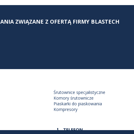
NIA ZWIĄZANE Z OFERTĄ FIRMY BLASTECH
Śrutownice specjalistyczne
Komory śrutownicze
Piaskarki do piaskowania
Kompresory
TELEFON